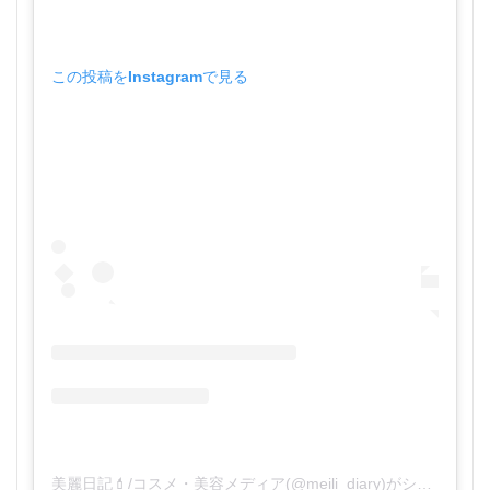
この投稿をInstagramで見る
美麗日記💄/コスメ・美容メディア(@meili_diary)がシェアした投稿