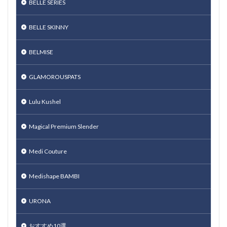
BELLE SERIES
BELLE SKINNY
BELMISE
GLAMOROUSPATS
Lulu Kushel
Magical Premium Slender
Medi Couture
Medishape BAMBI
URONA
おすすめ10選