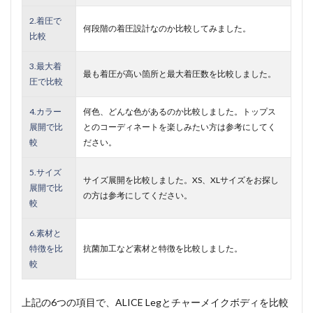
2.着圧で
何段階の着圧設計なのか比較してみました。
比較
3.最大着
最も着圧が高い箇所と最大着圧数を比較しました。
圧で比較
4.カラー
何色、どんな色があるのか比較しました。トップス
展開で比
とのコーディネートを楽しみたい方は参考にしてく
較
ださい。
5.サイズ
サイズ展開を比較しました。XS、XLサイズをお探し
展開で比
の方は参考にしてください。
較
6.素材と
特徴を比
抗菌加工など素材と特徴を比較しました。
較
上記の6つの項目で、ALICE Legとチャーメイクボディを比較