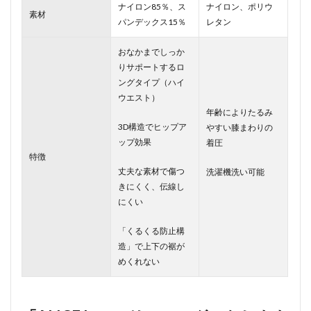
ナイロン85％、ス
ナイロン、ポリウ
素材
パンデックス15％
レタン
おなかまでしっか
りサポートするロ
ングタイプ（ハイ
ウエスト）
年齢によりたるみ
3D構造でヒップア
やすい膝まわりの
ップ効果
着圧
特徴
丈夫な素材で傷つ
洗濯機洗い可能
きにくく、伝線し
にくい
「くるくる防止構
造」で上下の裾が
めくれない