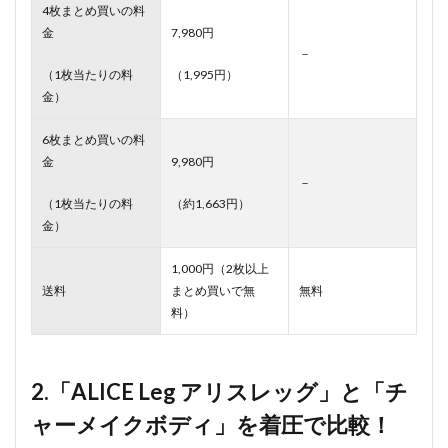
4枚まとめ買いの料
金
7,980円
－
（1枚当たりの料
（1,995円）
金）
6枚まとめ買いの料
金
9,980円
－
（1枚当たりの料
（約1,663円）
金）
1,000円（2枚以上
送料
まとめ買いで無
無料
料）
2.「ALICE Leg アリスレッグ」と「チ
ャーメイクボディ」を着圧で比較！