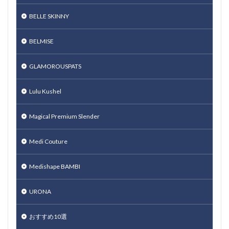
BELLE SKINNY
BELMISE
GLAMOROUSPATS
Lulu Kushel
Magical Premium Slender
Medi Couture
Medishape BAMBI
URONA
おすすめ10選