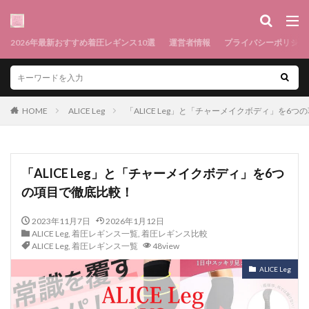
2026年最新おすすめ着圧レギンス10選
運営者情報
プライバシーポリシー
HOME
ALICE Leg
「ALICE Leg」と「チャーメイクボディ」を6
「ALICE Leg」と「チャーメイクボディ」を6つ
の項目で徹底比較！
2023年11月7日
2026年1月12日
ALICE Leg
,
着圧レギンス一覧
,
着圧レギンス比較
ALICE Leg
,
着圧レギンス一覧
48view
ALICE Leg