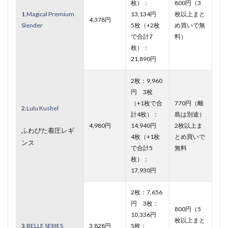
枚）：
800円（3
1.
Magical Premium
13,134円
枚以上まと
4,378円
Slender
5枚（+2枚
め買いで無
で合計7
料）
枚）：
21,890円
2枚：9,960
円 3枚
（+1枚で合
770円（離
2.
Lulu Kushel
計4枚）：
島は別途）
4,980円
14,940円
2枚以上ま
ふわぴた着圧レギ
4枚（+1枚
とめ買いで
ンス
で合計5
無料
枚）：
17,930円
2枚：7,656
円 3枚：
800円（5
10,336円
枚以上まと
3.
BELLE SERIES
3,828円
5枚：