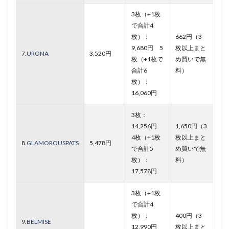
3枚（+1枚
で合計4
枚）：
662円（3
9,680円 5
枚以上まと
7.
URONA
3,520円
枚（+1枚で
め買いで無
合計6
料）
枚）：
16,060円
3枚：
14,256円
1,650円（3
4枚（+1枚
枚以上まと
8.
GLAMOROUSPATS
5,478円
で合計5
め買いで無
枚）：
料）
17,578円
3枚（+1枚
で合計4
枚）：
400円（3
9.
BELMISE
12,990円
枚以上まと