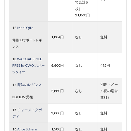
で合計8
枚）：
21,868円
12.
Medi Qtto
1,804円
なし
無料
骨盤3Dサポートレギ
ンス
13.
WACOAL STYLE
FREE by CW-X
6,600円
なし
495円
スポー
ツタイツ
別途（メー
14.
魔法のレギンス
2,880円
なし
ル便の場合
3D NEW 元祖
無料）
15.
チャーメイクボ
2,000円
なし
無料
ディ
16.
Alice Sphere
1,580円
なし
無料