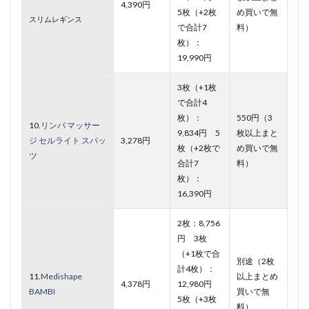
4,390円
5枚（+2枚
め買いで無
スリムレギンス
で合計7
料）
枚）：
19,990円
3枚（+1枚
で合計4
枚）：
550円（3
10.
リンパ マッサー
9,834円 5
枚以上まと
ジ セルライト スパッ
3,278円
枚（+2枚で
め買いで無
ツ
合計7
料）
枚）：
16,390円
2枚：8,756
円 3枚
（+1枚で合
別途（2枚
計4枚）：
11.
Medishape
以上まとめ
4,378円
12,980円
BAMBI
買いで無
5枚（+3枚
料）