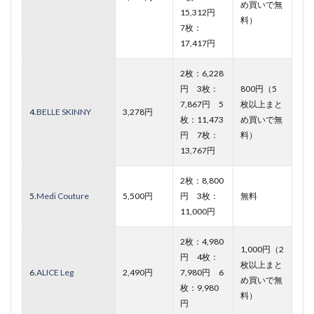
め買いで無
15,312円
料）
7枚：
17,417円
2枚：6,228
円 3枚：
800円（5
7,867円 5
枚以上まと
4.
BELLE SKINNY
3,278円
枚：11,473
め買いで無
円 7枚：
料）
13,767円
2枚：8,800
5.
Medi Couture
5,500円
円 3枚：
無料
11,000円
2枚：4,980
1,000円（2
円 4枚：
枚以上まと
6.
ALICE Leg
2,490円
7,980円 6
め買いで無
枚：9,980
料）
円