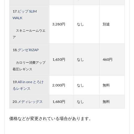
17.
ピップ SLIM
WALK
3,280円
なし
別途
スキニールームウエ
ア
18.
グンゼ RIZAP
1,650円
なし
460円
カロリー消費アップ
着圧レギンス
19.
All in one とろけ
2,000円
なし
無料
るレギンス
20.
メディレッグス
1,680円
なし
無料
価格などが変更されている場合があります。