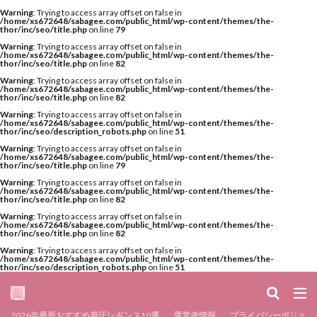
Warning
: Trying to access array offset on false in
/home/xs672648/sabagee.com/public_html/wp-content/themes/the-
thor/inc/seo/title.php
on line
79
Warning
: Trying to access array offset on false in
/home/xs672648/sabagee.com/public_html/wp-content/themes/the-
thor/inc/seo/title.php
on line
82
Warning
: Trying to access array offset on false in
/home/xs672648/sabagee.com/public_html/wp-content/themes/the-
thor/inc/seo/title.php
on line
82
Warning
: Trying to access array offset on false in
/home/xs672648/sabagee.com/public_html/wp-content/themes/the-
thor/inc/seo/description_robots.php
on line
51
Warning
: Trying to access array offset on false in
/home/xs672648/sabagee.com/public_html/wp-content/themes/the-
thor/inc/seo/title.php
on line
79
Warning
: Trying to access array offset on false in
/home/xs672648/sabagee.com/public_html/wp-content/themes/the-
thor/inc/seo/title.php
on line
82
Warning
: Trying to access array offset on false in
/home/xs672648/sabagee.com/public_html/wp-content/themes/the-
thor/inc/seo/title.php
on line
82
Warning
: Trying to access array offset on false in
/home/xs672648/sabagee.com/public_html/wp-content/themes/the-
thor/inc/seo/description_robots.php
on line
51
2026年最新おすすめ着圧レギンス10選
運営者情報
プライバシーポリシー