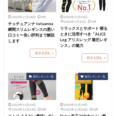
2023年11月28日
0件
2023年11月24日
2026年1月12日
0件
チュチュアンナ tutuanna
リラックスとサポート 寝る
瞬間スリムレギンスの悪い
ときに活用すべき「ALICE
口コミ〜良い評判まで解説
Leg アリスレッグ 着圧レギ
します
ンス」の魅力
続きを読む
続きを読む
着圧レギンス一覧
着圧レギンス一覧
2023年11月20日
2023年11月19日
2023年11月24日
0件
2023年11月26日
0件
ニトリ うるおい着圧レギン
Daiso 毛玉ができにくい着